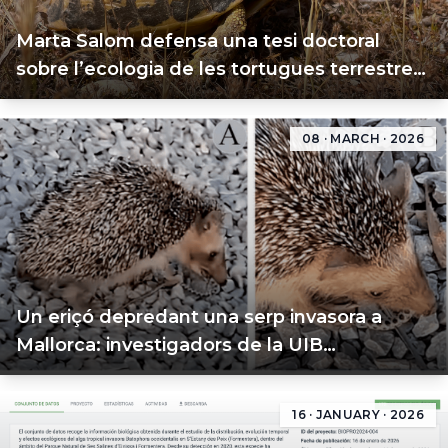
Marta Salom defensa una tesi doctoral
sobre l’ecologia de les tortugues terrestres
de Mallorca
08 · MARCH · 2026
Un eriçó depredant una serp invasora a
Mallorca: investigadors de la UIB
documenten una interacció ecològica
inèdita
16 · JANUARY · 2026