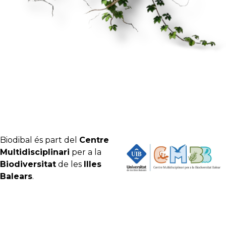
Biodibal és part del
Centre
Multidisciplinari
per a la
Biodiversitat
de les
Illes
Balears
.